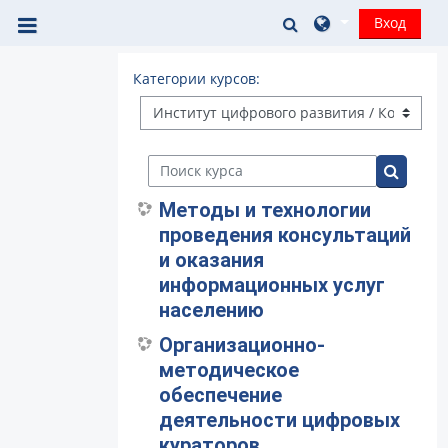
Перейти к основному содержанию
Изменить данные
Вход
Боковая панель
Категории курсов:
Поиск курса
Поиск к
Методы и технологии
проведения консультаций
и оказания
информационных услуг
населению
Организационно-
методическое
обеспечение
деятельности цифровых
кураторов