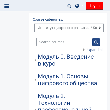
Skip to main content
Toggle search input
Log in
Side panel
Course categories:
Search courses
Search 
Expand all
Модуль 0. Введение
в курс
Модуль 1. Основы
цифрового общества
Модуль 2.
Технологии
профессиональной